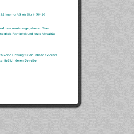
1&1 Internet AG mit Sitz in 56410
 auf dem jeweils angegebenen Stand.
igkeit, Richtigkeit und letzte Aktualität
ch keine Haftung für die Inhalte externer
schließlich deren Betreiber