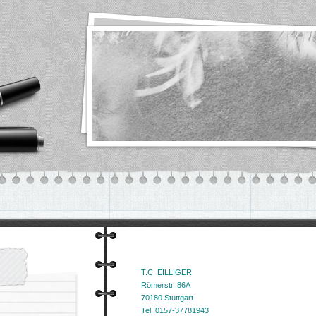
T.C. EILLIGER
Römerstr. 86A
70180 Stuttgart
Tel. 0157-37781943