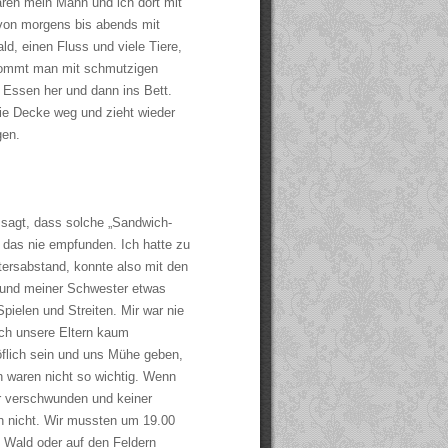
aren mein Mann und ich dort mit
 von morgens bis abends mit
d, einen Fluss und viele Tiere,
kommt man mit schmutzigen
s Essen her und dann ins Bett.
e Decke weg und zieht wieder
gen.
n sagt, dass solche „Sandwich-
 das nie empfunden. Ich hatte zu
tersabstand, konnte also mit den
 und meiner Schwester etwas
ielen und Streiten. Mir war nie
ich unsere Eltern kaum
öflich sein und uns Mühe geben,
n waren nicht so wichtig. Wenn
ir verschwunden und keiner
h nicht. Wir mussten um 19.00
Wald oder auf den Feldern