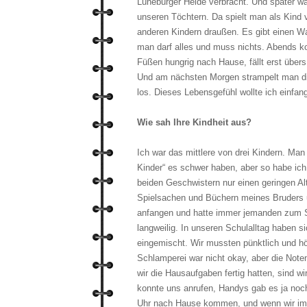
Lüneburger Heide verbracht. Und später w
unseren Töchtern. Da spielt man als Kind
anderen Kindern draußen. Es gibt einen Wal
man darf alles und muss nichts. Abends 
Füßen hungrig nach Hause, fällt erst über
Und am nächsten Morgen strampelt man di
los. Dieses Lebensgefühl wollte ich einfan
Wie sah Ihre Kindheit aus?
Ich war das mittlere von drei Kindern. Ma
Kinder“ es schwer haben, aber so habe ich
beiden Geschwistern nur einen geringen Al
Spielsachen und Büchern meines Bruders
anfangen und hatte immer jemanden zum Sp
langweilig. In unseren Schulalltag haben s
eingemischt. Wir mussten pünktlich und h
Schlamperei war nicht okay, aber die Note
wir die Hausaufgaben fertig hatten, sind w
konnte uns anrufen, Handys gab es ja noc
Uhr nach Hause kommen, und wenn wir im 