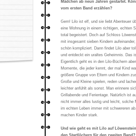
Mädchen ab neun Jahren gestartet. Kön
vom ersten Band erzählen?
Gern! Lilo ist elf, und sie liebt Abenteuer ü
eine Wohnung in einem richtigen, echten Sch
total begeistert. Doch auf Schloss Löwenste
mit insgesamt sieben Kindern aufeinander, 
schön kompliziert. Dann findet Lilo aber tol
und entdeckt ein uraltes Geheimnis. Das i
Eigentlich geht es in den Lilo-Büchern abe
Momente, die jeder kennt, der mal Kind wa
größere Gruppe von Eltern und Kindern zu
Große und Kleine spielen, reden und lache
leichter anfühlt als sonst. Man erinnere si
Grillabende und Ferientage. Natürlich ist 
nicht immer alles lustig und leicht, solch
im echten Leben immer mit schwereren ab. 
machen Kinder stark.
Und wie geht es mit Lilo auf Löwenstei
den Startlöchern für den zweiten Band?